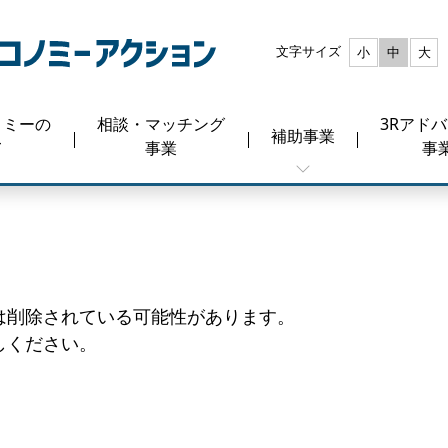
文字サイズ
小
中
大
ノミーの
相談・マッチング
3Rアド
補助事業
て
事業
事
は削除されている可能性があります。
しください。