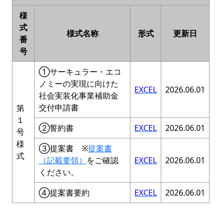
様
式
様式名称
形式
更新日
番
号
①サーキュラー・エコ
ノミーの実現に向けた
EXCEL
2026.06.01
社会実装化事業補助金
交付申請書
第
１
②誓約書
EXCEL
2026.06.01
号
様
③提案書 ※
提案書
式
（記載要領）
をご確認
EXCEL
2026.06.01
ください。
④提案書要約
EXCEL
2026.06.01