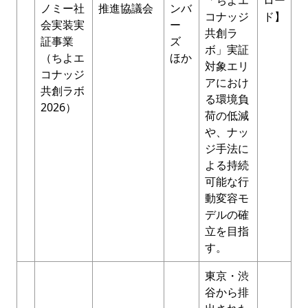
「ちよエ
ロー
ノミー社
推進協議会
ンバ
コナッジ
ド】
会実装実
ー
共創ラ
証事業
ズ
ボ」実証
（ちよエ
ほか
対象エリ
コナッジ
アにおけ
共創ラボ
る環境負
2026）
荷の低減
や、ナッ
ジ手法に
よる持続
可能な行
動変容モ
デルの確
立を目指
す。
東京・渋
谷から排