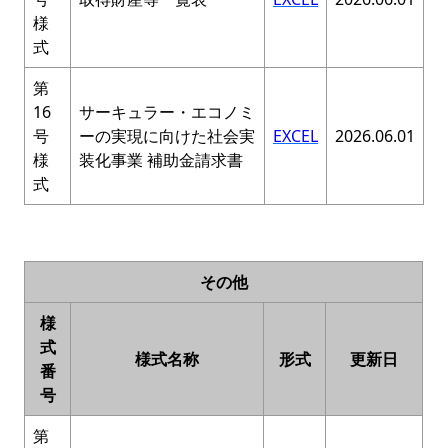
様
式
第
16
サーキュラー・エコノミ
号
ーの実現に向けた社会実
EXCEL
2026.06.01
様
装化事業 補助金請求書
式
その他
様
式
様式名称
形式
更新日
番
号
第