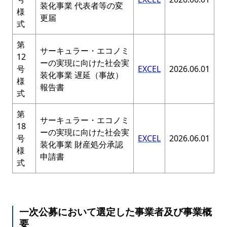
装化事業 代表者等の変
様
更届
式
第
サーキュラー・エコノミ
12
ーの実現に向けた社会実
号
EXCEL
2026.06.01
装化事業 遅延（事故）
様
報告書
式
第
サーキュラー・エコノミ
18
ーの実現に向けた社会実
号
EXCEL
2026.06.01
装化事業 財産処分承認
様
申請書
式
一次公募において選定した事業者及び事業概
要