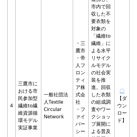
市内で回
収した不
要衣類を
対象の
「繊維to
・三
繊維」に
鷹市
よる水平
・帝
リサイク
人フ
ルモデル
ロン
の社会実
ティ
装を推
三鷹市に
ア株
進。回収
おける市
〇
一般社団法
式会
した衣類
民参加型
【ダ
人Textile
社
の組成調
4
繊維to繊
ウン
Circular
・フ
査やワー
維資源循
ロー
Network
ァイ
クショッ
環モデル
ド】
バー
プ展開に
実証事業
シー
よる普及