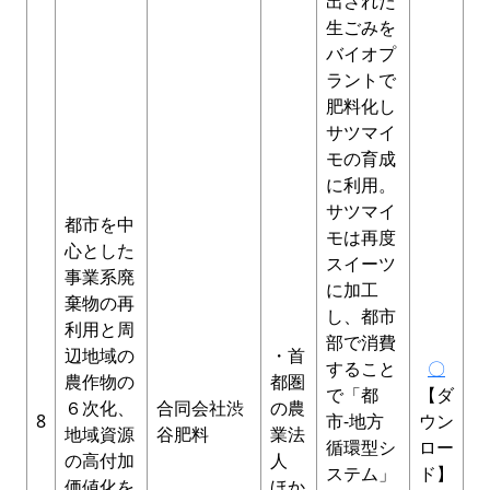
出された
生ごみを
バイオプ
ラントで
肥料化し
サツマイ
モの育成
に利用。
サツマイ
都市を中
モは再度
心とした
スイーツ
事業系廃
に加工
棄物の再
し、都市
利用と周
部で消費
辺地域の
・首
すること
〇
農作物の
都圏
で「都
【ダ
６次化、
合同会社渋
の農
8
市-地方
ウン
地域資源
谷肥料
業法
循環型シ
ロー
の高付加
人
ステム」
ド】
価値化を
ほか