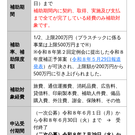
日）まで
補助期
補助期間内に契約、取得、実施及び支払
間
まで全てが完了している経費のみ補助対
象です。
1/2、上限200万円（プラスチックに係る
補助
事業は上限500万円まで※）
率、補
※令和８年第２回定例会に提出した令和８
助限度
年度補正予算案（
令和８年５月29日報道
額
発表
）が可決され、上限額が200万円から
500万円に引き上げられました。
旅費、通信運搬費、消耗品費、広告料、
補助対
貸借料、印刷製本費、補助人件費、備品
象経費
購入費、外注費、謝金、保険料、その他
（一次公募）令和８年６月１日（月）か
ら令和８年６月30日（火）まで → 受
申込受
付終了
付期間
（二次公募）令和８年７月29日（水）か