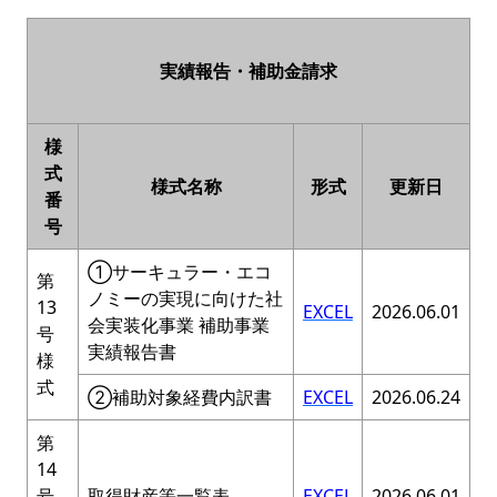
実績報告・補助金請求
様
式
様式名称
形式
更新日
番
号
①サーキュラー・エコ
第
ノミーの実現に向けた社
13
EXCEL
2026.06.01
会実装化事業 補助事業
号
実績報告書
様
式
②補助対象経費内訳書
EXCEL
2026.06.24
第
14
号
取得財産等一覧表
EXCEL
2026.06.01