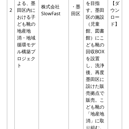
よる、墨
を目指
【ダ
株式会社
・墨
2
田区内に
す。墨田
ウン
SlowFast
田区
おける⼦
区の施設
ロー
ども靴の
（児童
ド】
地産地
館、図書
消・地域
館）にこ
循環モデ
ども靴の
ル構築プ
回収BOX
ロジェク
を設置
ト
し、洗浄
後、再度
墨田区に
設けた販
売拠点で
販売。こ
ども靴の
「地産地
消」に取
り組む。