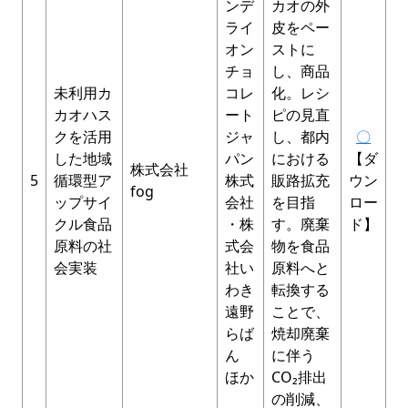
ンデ
カオの外
ライ
皮をペー
オン
ストに
チョ
し、商品
未利用カ
コレ
化。レシ
カオハス
ート
ピの見直
クを活用
ジャ
し、都内
〇
した地域
パン
における
【ダ
株式会社
5
循環型ア
株式
販路拡充
ウン
fog
ップサイ
会社
を目指
ロー
クル食品
・株
す。廃棄
ド】
原料の社
式会
物を食品
会実装
社い
原料へと
わき
転換する
遠野
ことで、
らば
焼却廃棄
ん
に伴う
ほか
CO₂排出
の削減、