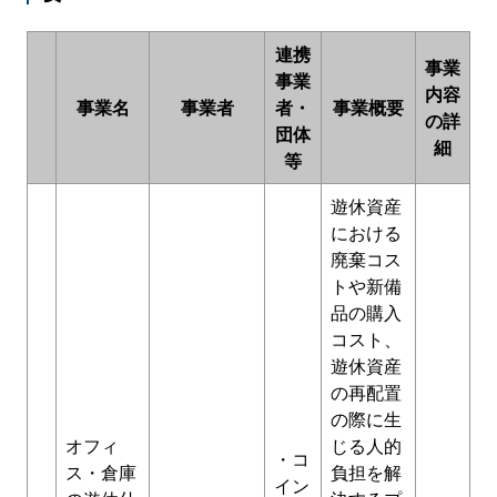
連携
事業
事業
内容
事業名
事業者
者・
事業概要
の詳
団体
細
等
遊休資産
における
廃棄コス
トや新備
品の購入
コスト、
遊休資産
の再配置
の際に生
オフィ
じる人的
・コ
ス・倉庫
負担を解
イン