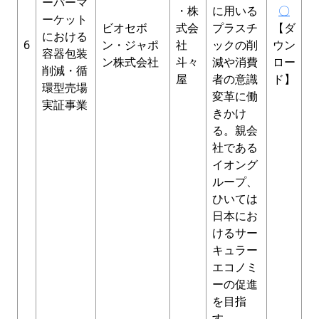
ーパーマ
・株
に用いる
〇
ーケット
ビオセボ
式会
プラスチ
【ダ
における
6
ン・ジャポ
社
ックの削
ウン
容器包装
ン株式会社
斗々
減や消費
ロー
削減・循
屋
者の意識
ド】
環型売場
変革に働
実証事業
きかけ
る。親会
社である
イオング
ループ、
ひいては
日本にお
けるサー
キュラー
エコノミ
ーの促進
を目指
す。