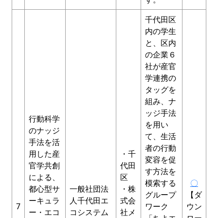
千代田区
内の学生
と、区内
の企業６
社が産官
学連携の
タッグを
組み、ナ
ッジ手法
行動科学
を用い
のナッジ
て、生活
手法を活
者の行動
用した産
・千
変容を促
官学共創
代田
す方法を
による、
区
模索する
〇
都心型サ
一般社団法
・株
グループ
【ダ
ーキュラ
人千代田エ
式会
7
ワーク
ウン
ー・エコ
コシステム
社メ