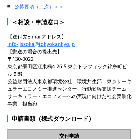
公募要項（二次）＞＞
＜相談・申請窓口＞
【送付先E-mailアドレス】
info-jissoka@tokyokankyo.jp
【郵送の場合の提出先】
〒130-0022
東京都墨田区江東橋4-26-5 東京トラフィック錦糸町ビ
ル５階
公益財団法人東京都環境公社 環境共生部 東京サーキ
ュラーエコノミー推進センター 行動変容支援チーム
サーキュラー・エコノミーへの実現に向けた社会実装化
事業 担当宛
申請書類（様式ダウンロード）
交付申請