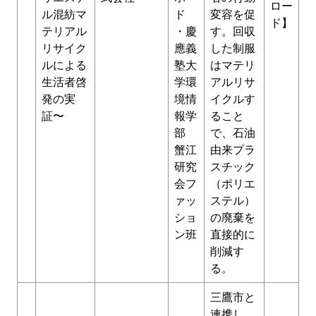
ロー
ル混紡マ
ド
変容を促
ド】
テリアル
・慶
す。回収
リサイク
應義
した制服
ルによる
塾大
はマテリ
生活者啓
学環
アルリサ
発の実
境情
イクルす
証〜
報学
ること
部
で、石油
蟹江
由来プラ
研究
スチック
会フ
（ポリエ
ァッ
ステル）
ショ
の廃棄を
ン班
直接的に
削減す
る。
三鷹市と
連携し、