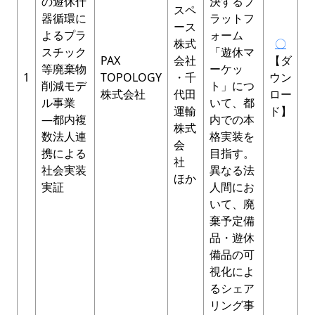
の遊休什
決するプ
スペ
器循環に
ラットフ
ース
よるプラ
ォーム
株式
〇
スチック
「遊休マ
PAX
会社
【ダ
等廃棄物
ーケッ
1
TOPOLOGY
・千
ウン
削減モデ
ト」につ
株式会社
代田
ロー
ル事業
いて、都
運輸
ド】
―都内複
内での本
株式
数法人連
格実装を
会
携による
目指す。
社
社会実装
異なる法
ほか
実証
人間にお
いて、廃
棄予定備
品・遊休
備品の可
視化によ
るシェア
リング事