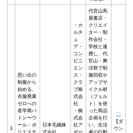
代官山蔦
屋書店・
・カ
クリエイ
ルチ
ター・制
ュ
作会社・
ア・
学校と連
コン
携し、代
ビニ
官山・爽
エン
涼祭で制
思い出の
ス・
服回収や
制服から
クラ
アップサ
始める、
ブ株
イクル材
衣服廃棄
式会
（フェル
ゼロへの
社
ト）を使
産学商バ
・株
った商品
〇
トン〜ウ
式会
企画を行
【ダ
ール・ポ
日本毛織株
社ア
い、生活
3
ウン
リエステ
式会社
ボー
者の行動