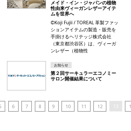
メイド・イン・ジャパンの植物
性由来ヴィーガンレザーアイテ
ムを世界へ
©Koji Fujii / TOREAL 革製ファッ
ションアイテムの製造・販売を
手掛けるヘリテッジ株式会社
（東京都渋谷区）は、ヴィーガ
ンレザー（植物性
お知らせ
第２回サーキュラーエコノミー
サロン開催結果について
13
5
6
7
8
9
10
11
12