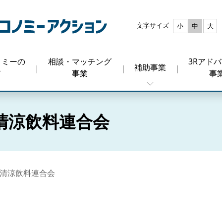
文字サイズ
小
中
大
ノミーの
相談・マッチング
3Rアド
補助事業
て
事業
事
清涼飲料連合会
清涼飲料連合会